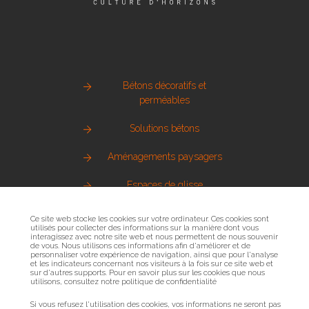
Bétons décoratifs et
perméables
Solutions bétons
Aménagements paysagers
Espaces de glisse
Pierre naturelle
Ce site web stocke les cookies sur votre ordinateur. Ces cookies sont
utilisés pour collecter des informations sur la manière dont vous
interagissez avec notre site web et nous permettent de nous souvenir
Métallerie urbaine
de vous. Nous utilisons ces informations afin d'améliorer et de
personnaliser votre expérience de navigation, ainsi que pour l'analyse
et les indicateurs concernant nos visiteurs à la fois sur ce site web et
Sols sportifs
sur d'autres supports. Pour en savoir plus sur les cookies que nous
utilisons, consultez notre politique de confidentialité
Bois et mobilier urbain
Si vous refusez l'utilisation des cookies, vos informations ne seront pas