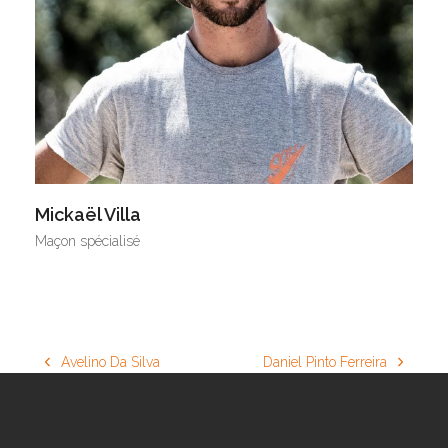
Mickaël Villa
Maçon spécialisé
Avelino Da Silva
Daniel Pinto Ferreira
previous
next
post:
post: