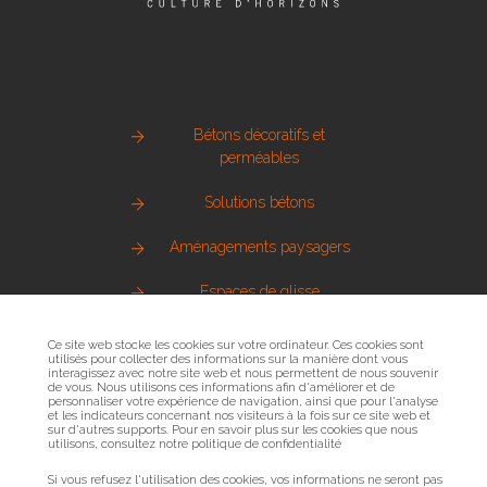
Bétons décoratifs et
perméables
Solutions bétons
Aménagements paysagers
Espaces de glisse
Pierre naturelle
Ce site web stocke les cookies sur votre ordinateur. Ces cookies sont
utilisés pour collecter des informations sur la manière dont vous
interagissez avec notre site web et nous permettent de nous souvenir
Métallerie urbaine
de vous. Nous utilisons ces informations afin d'améliorer et de
personnaliser votre expérience de navigation, ainsi que pour l'analyse
et les indicateurs concernant nos visiteurs à la fois sur ce site web et
Sols sportifs
sur d'autres supports. Pour en savoir plus sur les cookies que nous
utilisons, consultez notre politique de confidentialité
Bois et mobilier urbain
Si vous refusez l'utilisation des cookies, vos informations ne seront pas