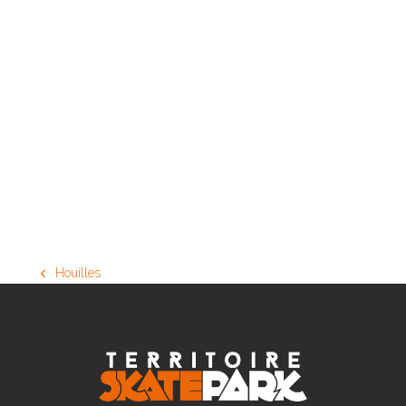
Houilles
previous
post: