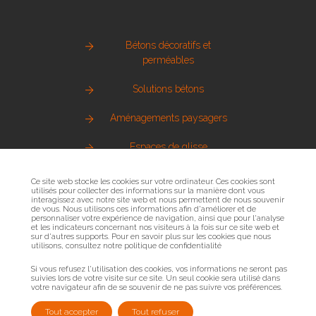
Bétons décoratifs et
perméables
Solutions bétons
Aménagements paysagers
Espaces de glisse
Pierre naturelle
Ce site web stocke les cookies sur votre ordinateur. Ces cookies sont
utilisés pour collecter des informations sur la manière dont vous
interagissez avec notre site web et nous permettent de nous souvenir
Métallerie urbaine
de vous. Nous utilisons ces informations afin d'améliorer et de
personnaliser votre expérience de navigation, ainsi que pour l'analyse
et les indicateurs concernant nos visiteurs à la fois sur ce site web et
Sols sportifs
sur d'autres supports. Pour en savoir plus sur les cookies que nous
utilisons, consultez notre politique de confidentialité
Bois et mobilier urbain
Si vous refusez l'utilisation des cookies, vos informations ne seront pas
suivies lors de votre visite sur ce site. Un seul cookie sera utilisé dans
votre navigateur afin de se souvenir de ne pas suivre vos préférences.
Tout accepter
Tout refuser