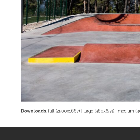
Downloads
:
full (2500x1667)
|
large (980x654)
|
medium (3