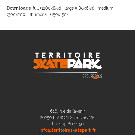
Downloads
:
full (1280x853)
|
large (980x653)
|
medium
(300x200)
|
thumbnail (150x150)
616, rue de l’avenir
26250 LIVRON SUR DROME
T. 04 75 80 11 50
info@territoireskatepark.fr