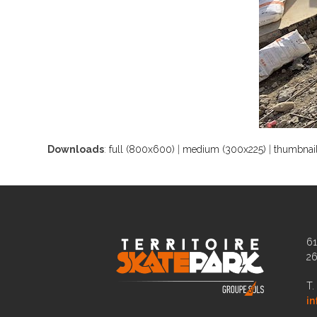
Downloads
:
full (800x600)
|
medium (300x225)
|
thumbnail
61
2
T.
in