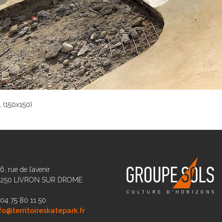
 (150x150)
6, rue de l’avenir
6250 LIVRON SUR DROME
 04 75 80 11 50
fo@territoireskatepark.fr