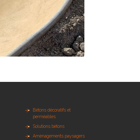
Bétons décoratifs et
perméables
Solutions bétons
Aménagements paysagers