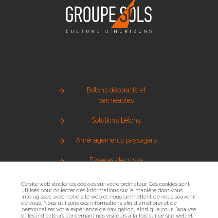
Bétons décoratifs et
perméables
Solutions bétons
Aménagements paysagers
Espaces de glisse
Pierre naturelle
Ce site web stocke les cookies sur votre ordinateur. Ces cookies sont
utilisés pour collecter des informations sur la manière dont vous
interagissez avec notre site web et nous permettent de nous souvenir
Métallerie urbaine
de vous. Nous utilisons ces informations afin d'améliorer et de
personnaliser votre expérience de navigation, ainsi que pour l'analyse
et les indicateurs concernant nos visiteurs à la fois sur ce site web et