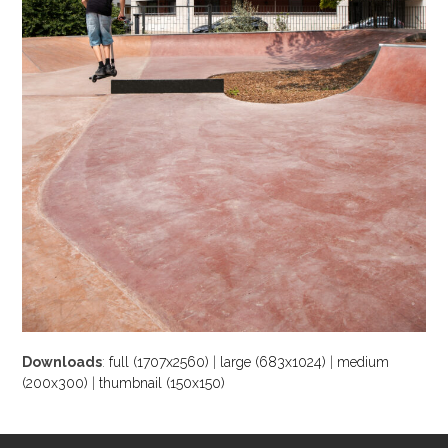
Downloads
:
full (1707x2560)
|
large (683x1024)
|
medium
(200x300)
|
thumbnail (150x150)