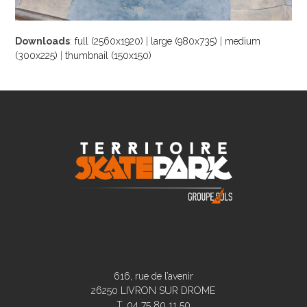
Downloads
:
full (2560x1920)
|
large (980x735)
|
medium
(300x225)
|
thumbnail (150x150)
616, rue de l’avenir
26250 LIVRON SUR DROME
T. 04 75 80 11 50