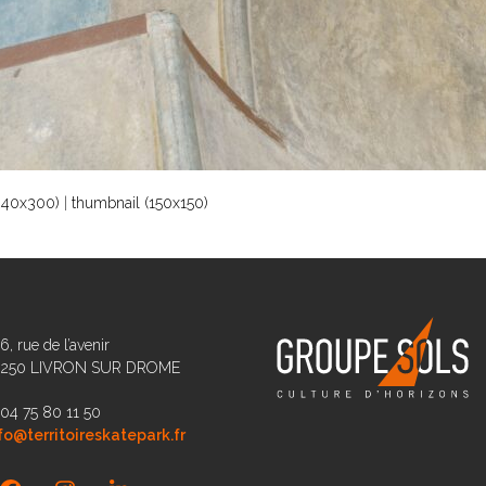
240x300)
|
thumbnail (150x150)
6, rue de l’avenir
6250 LIVRON SUR DROME
 04 75 80 11 50
fo@territoireskatepark.fr