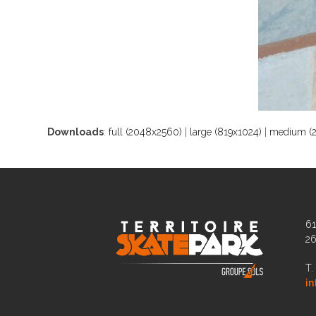
Downloads
:
full (2048x2560)
|
large (819x1024)
|
medium (
61
2
T.
in