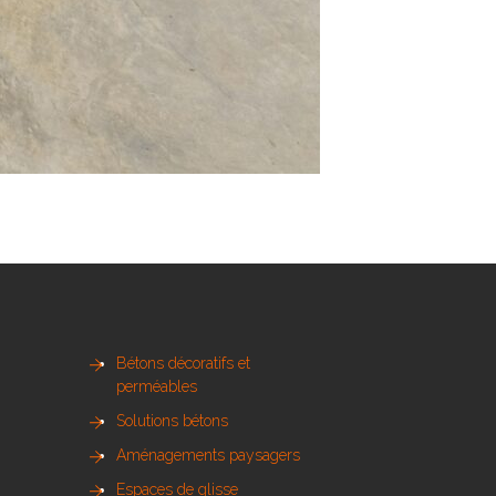
Bétons décoratifs et
perméables
Solutions bétons
Aménagements paysagers
Espaces de glisse