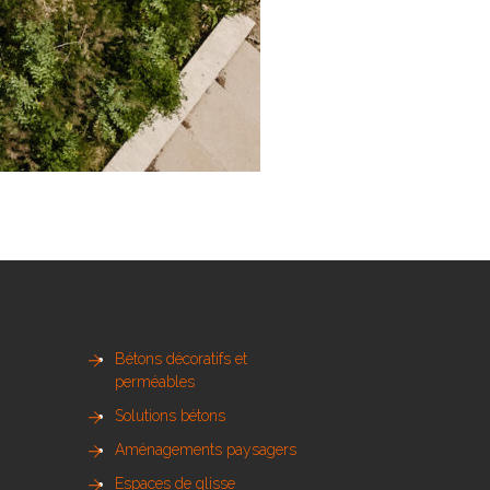
Bétons décoratifs et
perméables
Solutions bétons
Aménagements paysagers
Espaces de glisse