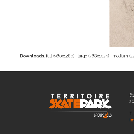
Downloads
:
full (960x1280)
|
large (768x1024)
|
medium (2
61
2
T.
in