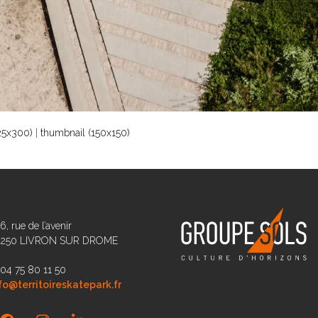
25x300)
|
thumbnail (150x150)
6, rue de l’avenir
6250 LIVRON SUR DROME
 04 75 80 11 50
fo@territoireskatepark.fr