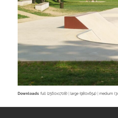
Downloads
:
full (2560x1708)
|
large (980x654)
|
medium (3