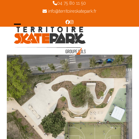
Skip
04 75 80 11 50
to
info@territoireskatepark.fr
content
Facebook
Instagram
Open
Close
mobile
mobile
menu
menu