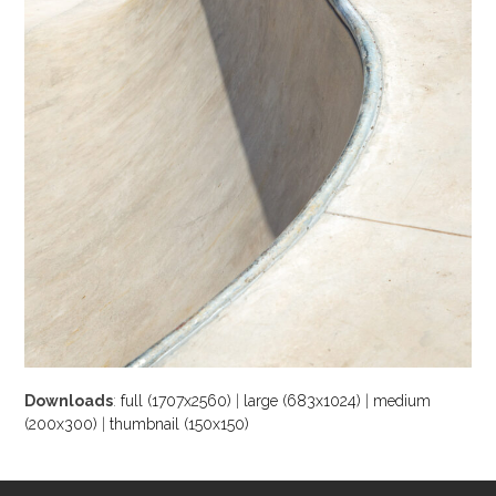
Downloads
:
full (1707x2560)
|
large (683x1024)
|
medium
(200x300)
|
thumbnail (150x150)