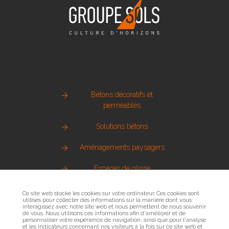
Bétons décoratifs et
perméables
Solutions bétons
Aménagements paysagers
Espaces de glisse
Pierre naturelle
Ce site web stocke les cookies sur votre ordinateur. Ces cookies sont
utilisés pour collecter des informations sur la manière dont vous
interagissez avec notre site web et nous permettent de nous souvenir
Métallerie urbaine
de vous. Nous utilisons ces informations afin d'améliorer et de
personnaliser votre expérience de navigation, ainsi que pour l'analyse
et les indicateurs concernant nos visiteurs à la fois sur ce site web et