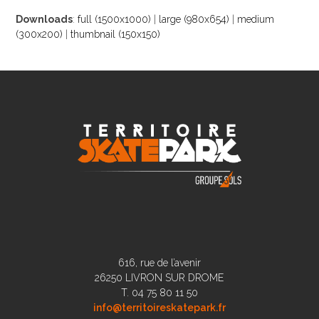
Downloads
:
full (1500x1000)
|
large (980x654)
|
medium
(300x200)
|
thumbnail (150x150)
616, rue de l’avenir
26250 LIVRON SUR DROME
T. 04 75 80 11 50
info@territoireskatepark.fr