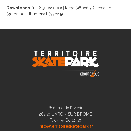
Downloads
:
full (1500x1000)
|
large (980x654)
|
medium
(300x200)
|
thumbnail (150x150)
616, rue de l’avenir
26250 LIVRON SUR DROME
T. 04 75 80 11 50
info@territoireskatepark.fr