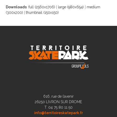
Downloads
:
full (2560x1706)
|
large (980x654)
|
medium
(300x200)
|
thumbnail (150x150)
616, rue de l’avenir
26250 LIVRON SUR DROME
T. 04 75 80 11 50
info@territoireskatepark.fr