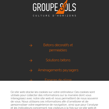
Bétons décoratifs et
perméables
Solutions bétons
Aménagements paysagers
Espaces de glisse
Pierre naturelle
Ce site web stocke les cookies sur votre ordinateur. Ces cookies sont
utilisés pour collecter des informations sur la manière dont vous
interagissez avec notre site web et nous permettent de nous souvenir
Métallerie urbaine
de vous. Nous utilisons ces informations afin d'améliorer et de
personnaliser votre expérience de navigation, ainsi que pour l'analyse
et les indicateurs concernant nos visiteurs à la fois sur ce site web et