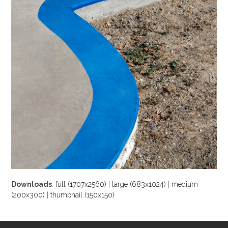
Downloads
:
full (1707x2560)
|
large (683x1024)
|
medium
(200x300)
|
thumbnail (150x150)