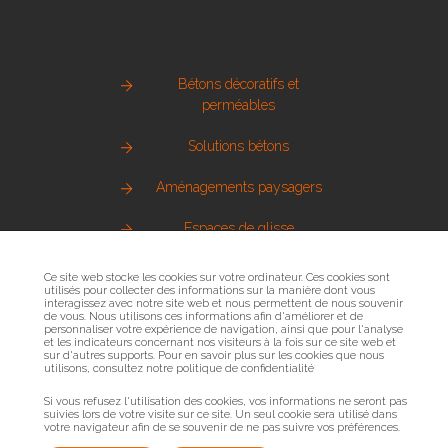
Bétons décoratifs et
perméables
Solutions bétons
Aménagements paysagers
Espaces de glisse
Pierre naturelle
Ce site web stocke les cookies sur votre ordinateur. Ces cookies sont
utilisés pour collecter des informations sur la manière dont vous
interagissez avec notre site web et nous permettent de nous souvenir
Métallerie urbaine
de vous. Nous utilisons ces informations afin d'améliorer et de
personnaliser votre expérience de navigation, ainsi que pour l'analyse
et les indicateurs concernant nos visiteurs à la fois sur ce site web et
Sols sportifs
sur d'autres supports. Pour en savoir plus sur les cookies que nous
utilisons, consultez notre politique de confidentialité
Bois et mobilier urbain
Si vous refusez l'utilisation des cookies, vos informations ne seront pas
suivies lors de votre visite sur ce site. Un seul cookie sera utilisé dans
votre navigateur afin de se souvenir de ne pas suivre vos préférences.