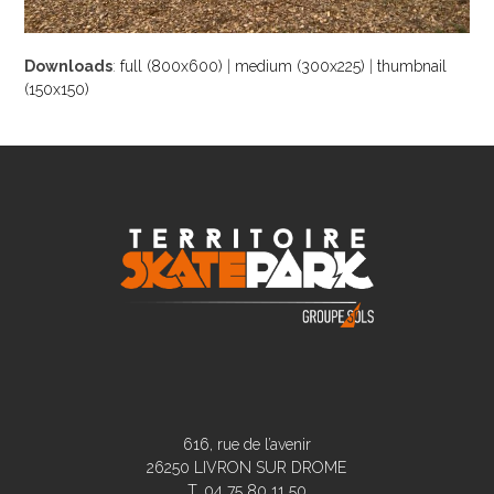
Downloads
:
full (800x600)
|
medium (300x225)
|
thumbnail
(150x150)
616, rue de l’avenir
26250 LIVRON SUR DROME
T. 04 75 80 11 50