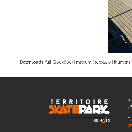
Downloads
:
full (800x600)
|
medium (300x225)
|
thumbnail
61
2
T.
in