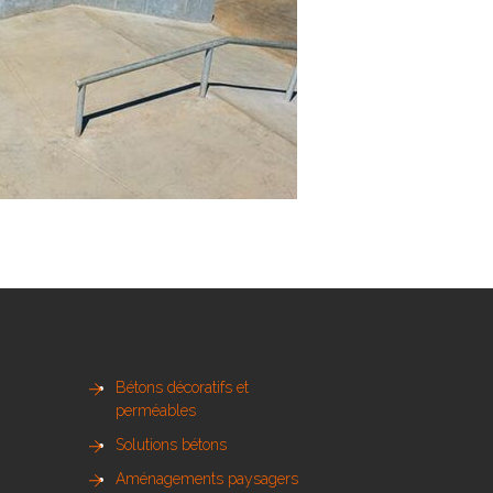
Bétons décoratifs et
perméables
Solutions bétons
Aménagements paysagers