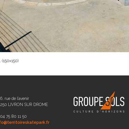
 (150x150)
6, rue de l’avenir
6250 LIVRON SUR DROME
 04 75 80 11 50
fo@territoireskatepark.fr