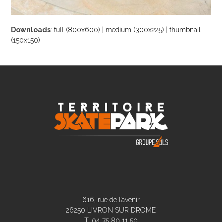
Downloads
:
full (800x600)
|
medium (300x225)
|
thumbnail
(150x150)
616, rue de l’avenir
26250 LIVRON SUR DROME
T. 04 75 80 11 50