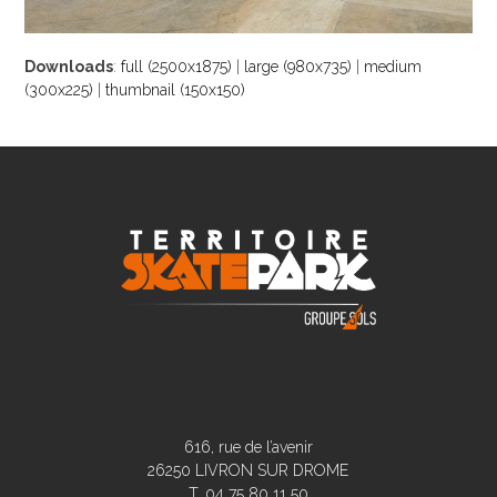
Downloads
:
full (2500x1875)
|
large (980x735)
|
medium
(300x225)
|
thumbnail (150x150)
616, rue de l’avenir
26250 LIVRON SUR DROME
T. 04 75 80 11 50