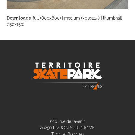
Downloads
:
full (800x600)
|
medium (300x225)
|
thumbnail
(150x150)
616, rue de l’avenir
26250 LIVRON SUR DROME
T. 04 75 80 11 50