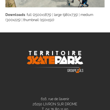
Downloads
:
full (2500x1875)
|
large (980x735)
|
medium
(300x225)
|
thumbnail (150x150)
616, rue de l’avenir
26250 LIVRON SUR DROME
T. 04 75 80 11 50