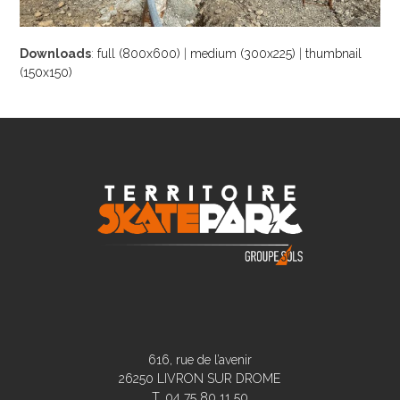
Downloads
:
full (800x600)
|
medium (300x225)
|
thumbnail
(150x150)
616, rue de l’avenir
26250 LIVRON SUR DROME
T. 04 75 80 11 50