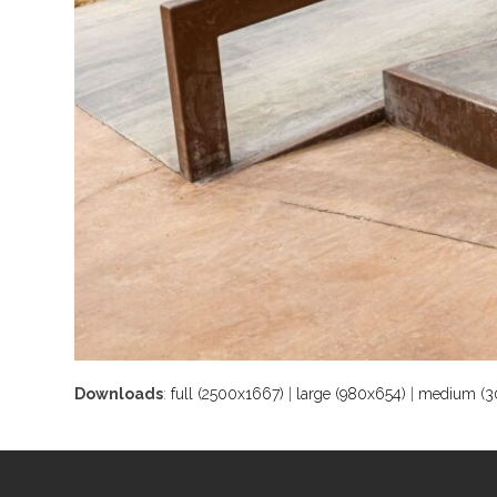
Downloads
:
full (2500x1667)
|
large (980x654)
|
medium (3