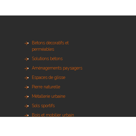
Bétons décoratifs et
perméables
Solutions bétons
Aménagements paysagers
Espaces de glisse
Pierre naturelle
Métallerie urbaine
Sols sportifs
Bois et mobilier urbain