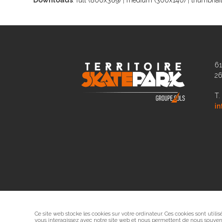
Downloads
:
full (800x389)
|
medium (300x146)
|
thumbnail
61
2
T.
in
Ce site web stocke les cookies sur votre ordinateur. Ces cookies sont utili
vous interagissez avec notre site web et nous permettent de nous souveni