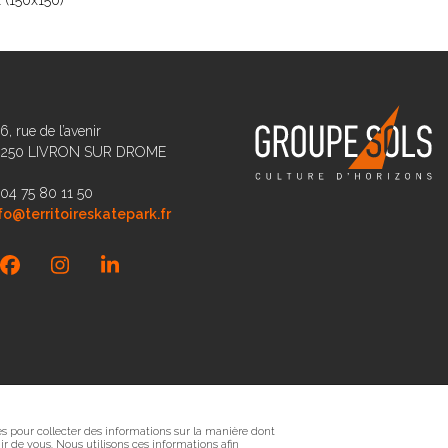
 (150x150)
6, rue de l’avenir
6250 LIVRON SUR DROME
 04 75 80 11 50
fo@territoireskatepark.fr
Facebook
Instagram
LinkedIn
sés pour collecter des informations sur la manière dont
r de vous. Nous utilisons ces informations afin