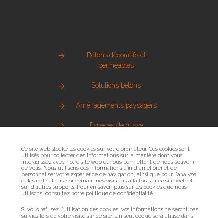
Bétons décoratifs et
perméables
Solutions bétons
Aménagements paysagers
Espaces de glisse
Pierre naturelle
Ce site web stocke les cookies sur votre ordinateur. Ces cookies sont
utilisés pour collecter des informations sur la manière dont vous
interagissez avec notre site web et nous permettent de nous souvenir
Métallerie urbaine
de vous. Nous utilisons ces informations afin d'améliorer et de
personnaliser votre expérience de navigation, ainsi que pour l'analyse
et les indicateurs concernant nos visiteurs à la fois sur ce site web et
Sols sportifs
sur d'autres supports. Pour en savoir plus sur les cookies que nous
utilisons, consultez notre politique de confidentialité
Bois et mobilier urbain
Si vous refusez l'utilisation des cookies, vos informations ne seront pas
suivies lors de votre visite sur ce site. Un seul cookie sera utilisé dans