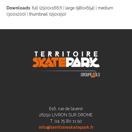
Downloads
:
full (2500x1667)
|
large (980x654)
|
medium
(300x200)
|
thumbnail (150x150)
616, rue de l’avenir
26250 LIVRON SUR DROME
T. 04 75 80 11 50
info@territoireskatepark.fr