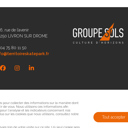
6, rue de l’avenir
6250 LIVRON SUR DROME
 04 75 80 11 50
fo@territoireskatepark.fr
Facebook
Instagram
LinkedIn
sés pour collecter des informations sur la manière dont
r de vous. Nous utilisons ces informations afin
 pour l'analyse et les indicateurs concernant nos
 plus sur les cookies que nous utilisons, consultez notre
Tout accepter
vies lors de votre visite sur ce site. Un seul cookie sera