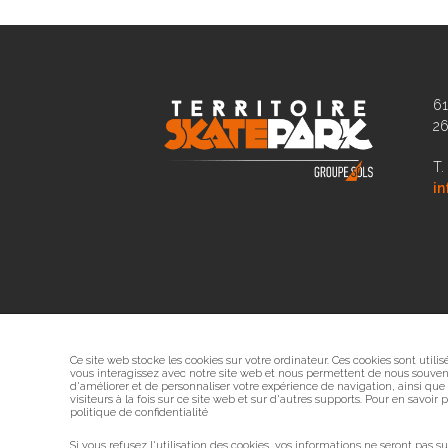
61
2
T.
in
Ce site web stocke les cookies sur votre ordinateur. Ces cookies sont utili
vous interagissez avec notre site web et nous permettent de nous souveni
d'améliorer et de personnaliser votre expérience de navigation, ainsi que
visiteurs à la fois sur ce site web et sur d'autres supports. Pour en savoir
politique de confidentialité
Si vous refusez l'utilisation des cookies, vos informations ne seront pas sui