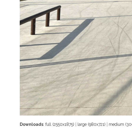
Downloads
:
full (2550x1875)
|
large (980x721)
|
medium (30