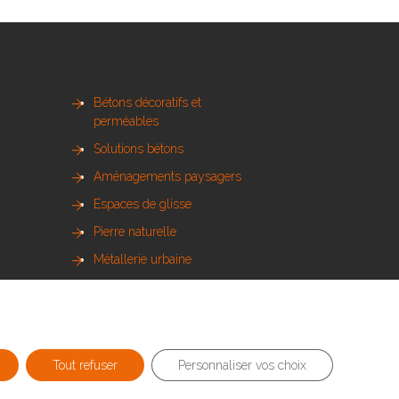
Bétons décoratifs et
perméables
Solutions bétons
Aménagements paysagers
Espaces de glisse
Pierre naturelle
Métallerie urbaine
Sols sportifs
Bois et mobilier urbain
Tout refuser
Personnaliser vos choix