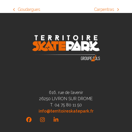
Goudargues
Carpentras
previous
next
post:
post:
616, rue de l’avenir
26250 LIVRON SUR DROME
T. 04 75 80 11 50
info@territoireskatepark.fr
Facebook
Instagram
LinkedIn