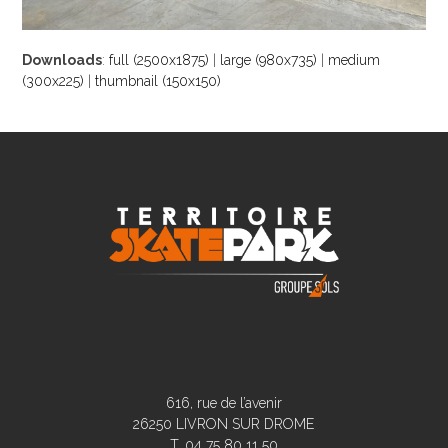
Downloads
:
full (2500x1875)
|
large (980x735)
|
medium
(300x225)
|
thumbnail (150x150)
616, rue de l’avenir
26250 LIVRON SUR DROME
T. 04 75 80 11 50