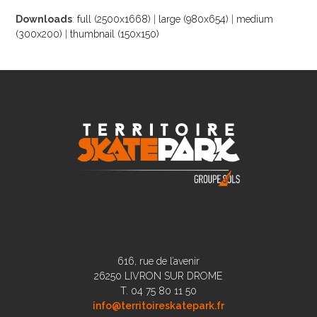
Downloads
:
full (2500x1668)
|
large (980x654)
|
medium
(300x200)
|
thumbnail (150x150)
616, rue de l’avenir
26250 LIVRON SUR DROME
T. 04 75 80 11 50
info@territoireskatepark.fr