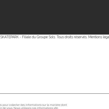
KATEPARK - Filiale du Groupe Sols. Tous droits réservés.
Mentions léga
sés pour collecter des informations sur la manière dont
r de vous. Nous utilisons ces informations afin