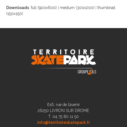
Downloads
:
full (900x600)
|
medium (300x200)
|
thumbnail
(150x150)
616, rue de l’avenir
26250 LIVRON SUR DROME
T. 04 75 80 11 50
info@territoireskatepark.fr