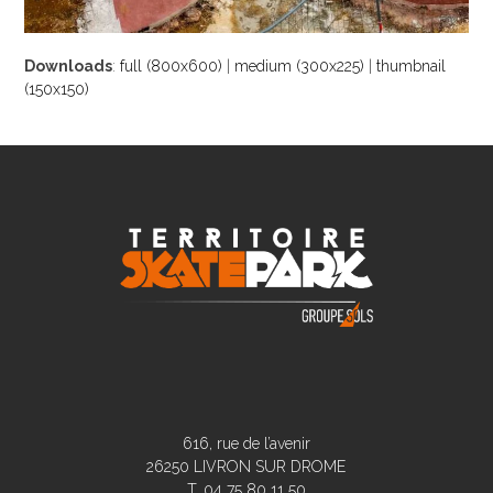
Downloads
:
full (800x600)
|
medium (300x225)
|
thumbnail
(150x150)
616, rue de l’avenir
26250 LIVRON SUR DROME
T. 04 75 80 11 50