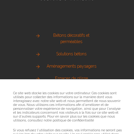
Bétons décoratifs et
perméables
Solutions bétons
Aménagements paysagers
Espaces de glisse
Pierre naturelle
Ce site web stocke les cookies sur votre ordinateur. Ces cookies sont
utilisés pour collecter des informations sur la manière dont vous
interagissez avec notre site web et nous permettent de nous souvenir
Métallerie urbaine
de vous. Nous utilisons ces informations afin d'améliorer et de
personnaliser votre expérience de navigation, ainsi que pour l'analyse
et les indicateurs concernant nos visiteurs à la fois sur ce site web et
Sols sportifs
sur d'autres supports. Pour en savoir plus sur les cookies que nous
utilisons, consultez notre politique de confidentialité
Bois et mobilier urbain
Si vous refusez l'utilisation des cookies, vos informations ne seront pas