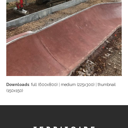
Downloads
:
full (600x800)
|
medium (225x300)
|
thumbnail
(150x150)