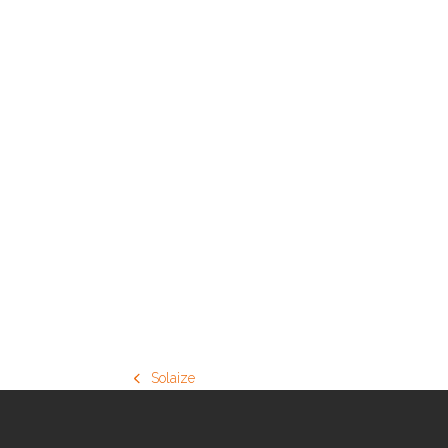
Solaize
previous
post: