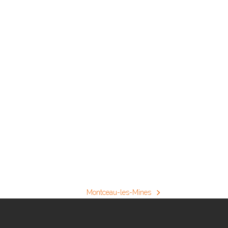
Montceau-les-Mines
next
post: