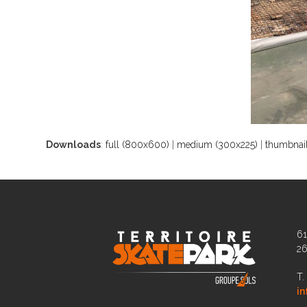
Downloads
:
full (800x600)
|
medium (300x225)
|
thumbnail
61
2
T.
in