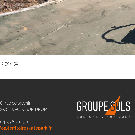
 (150x150)
6, rue de l’avenir
6250 LIVRON SUR DROME
 04 75 80 11 50
fo@territoireskatepark.fr