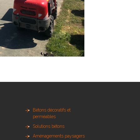
Bétons décoratifs et
perméables
Solutions bétons
Aménagements paysagers