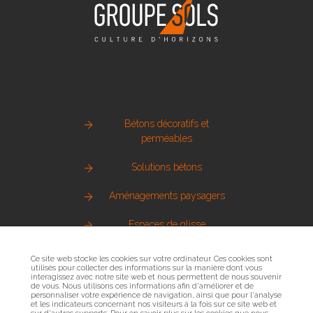
Bétons décoratifs et
perméables
Solutions bétons
Aménagements paysagers
Espaces de glisse
Pierre naturelle
Ce site web stocke les cookies sur votre ordinateur. Ces cookies sont
utilisés pour collecter des informations sur la manière dont vous
interagissez avec notre site web et nous permettent de nous souvenir
Métallerie urbaine
de vous. Nous utilisons ces informations afin d'améliorer et de
personnaliser votre expérience de navigation, ainsi que pour l'analyse
et les indicateurs concernant nos visiteurs à la fois sur ce site web et
Sols sportifs