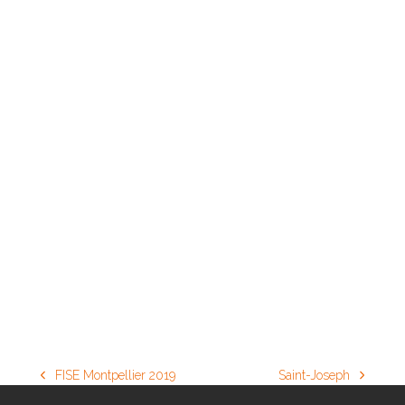
FISE Montpellier 2019
Saint-Joseph
previous
next
post:
post: