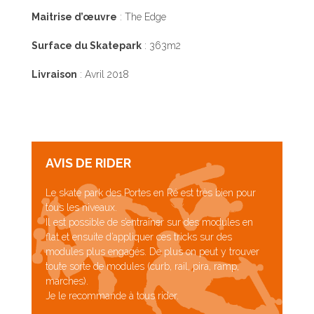
Maitrise d’œuvre
: The Edge
Surface du Skatepark
: 363m2
Livraison
: Avril 2018
AVIS DE RIDER
Le skate park des Portes en Ré est très bien pour
tous les niveaux.
Il est possible de s’entraîner sur des modules en
flat et ensuite d’appliquer ces tricks sur des
modules plus engagés. De plus on peut y trouver
toute sorte de modules (curb, rail, pira, ramp,
marches).
Je le recommande à tous rider.