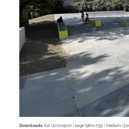
Downloads
:
full (1200x900)
|
large (980x735)
|
medium (30