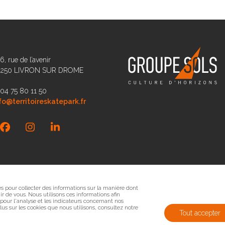
6, rue de l’avenir
6250 LIVRON SUR DROME
 04 75 80 11 50
fo@territoireskatepark.fr
Facebook
Instagram
LinkedIn
sés pour collecter des informations sur la manière dont
r de vous. Nous utilisons ces informations afin
 pour l'analyse et les indicateurs concernant nos
 plus sur les cookies que nous utilisons, consultez notre
Tout accepter