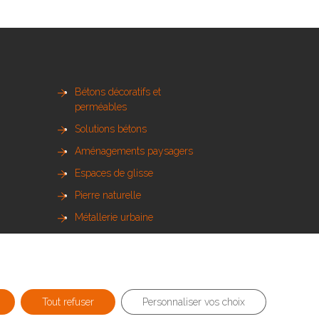
Bétons décoratifs et
perméables
Solutions bétons
Aménagements paysagers
Espaces de glisse
Pierre naturelle
Métallerie urbaine
Sols sportifs
Bois et mobilier urbain
Tout refuser
Personnaliser vos choix