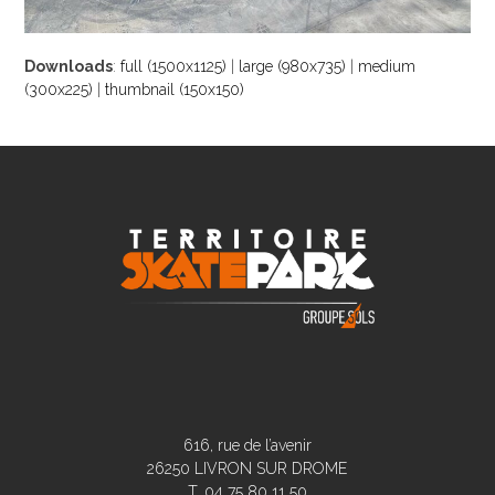
Downloads
:
full (1500x1125)
|
large (980x735)
|
medium
(300x225)
|
thumbnail (150x150)
616, rue de l’avenir
26250 LIVRON SUR DROME
T. 04 75 80 11 50