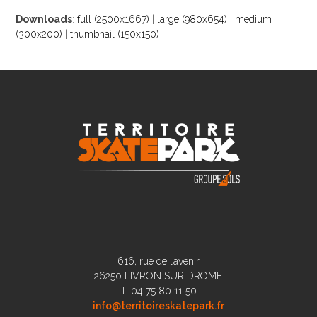
Downloads
:
full (2500x1667)
|
large (980x654)
|
medium
(300x200)
|
thumbnail (150x150)
616, rue de l’avenir
26250 LIVRON SUR DROME
T. 04 75 80 11 50
info@territoireskatepark.fr