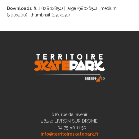
Downloads
:
full (1280x854)
|
large (980x654)
|
medium
(300x200)
|
thumbnail (150x150)
616, rue de l’avenir
26250 LIVRON SUR DROME
T. 04 75 80 11 50
info@territoireskatepark.fr