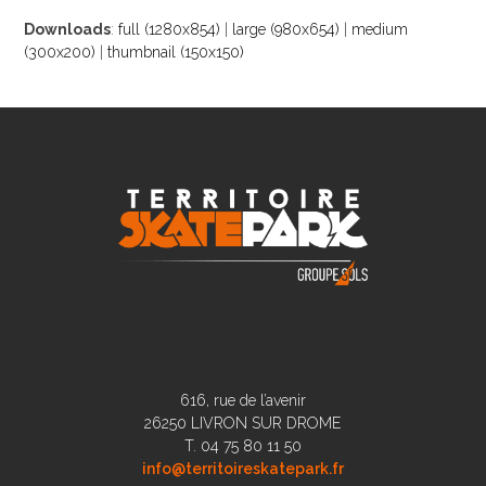
Downloads
:
full (1280x854)
|
large (980x654)
|
medium
(300x200)
|
thumbnail (150x150)
616, rue de l’avenir
26250 LIVRON SUR DROME
T. 04 75 80 11 50
info@territoireskatepark.fr