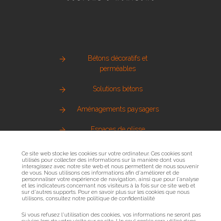
Bétons décoratifs et
perméables
Solutions bétons
Aménagements paysagers
Espaces de glisse
Pierre naturelle
Ce site web stocke les cookies sur votre ordinateur. Ces cookies sont
utilisés pour collecter des informations sur la manière dont vous
interagissez avec notre site web et nous permettent de nous souvenir
Métallerie urbaine
de vous. Nous utilisons ces informations afin d'améliorer et de
personnaliser votre expérience de navigation, ainsi que pour l'analyse
et les indicateurs concernant nos visiteurs à la fois sur ce site web et
Sols sportifs
sur d'autres supports. Pour en savoir plus sur les cookies que nous
utilisons, consultez notre politique de confidentialité
Bois et mobilier urbain
Si vous refusez l'utilisation des cookies, vos informations ne seront pas