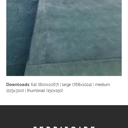
Downloads
:
full (800x1067)
|
large (768x1024)
|
medium
(225x300)
|
thumbnail (150x150)