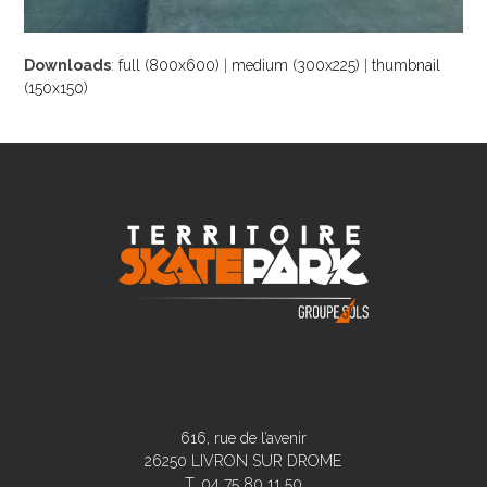
Downloads
:
full (800x600)
|
medium (300x225)
|
thumbnail
(150x150)
616, rue de l’avenir
26250 LIVRON SUR DROME
T. 04 75 80 11 50