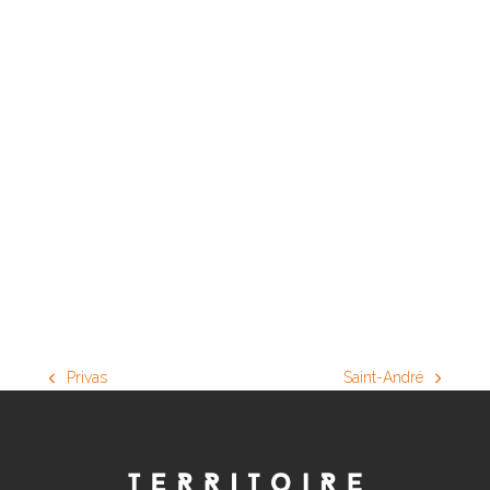
Privas
Saint-André
previous
next
post:
post: