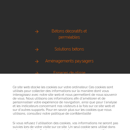
Bétons décoratifs et
perméables
Solutions bétons
Aménagements paysagers
Espaces de glisse
Pierre naturelle
Ce site web stocke les cookies sur votre ordinateur. Ces cookies sont
utilisés pour collecter des informations sur la manière dont vous
interagissez avec notre site web et nous permettent de nous souvenir
Métallerie urbaine
de vous. Nous utilisons ces informations afin d'améliorer et de
personnaliser votre expérience de navigation, ainsi que pour l'analyse
et les indicateurs concernant nos visiteurs à la fois sur ce site web et
Sols sportifs
sur d'autres supports. Pour en savoir plus sur les cookies que nous
utilisons, consultez notre politique de confidentialité
Bois et mobilier urbain
Si vous refusez l'utilisation des cookies, vos informations ne seront pas
suivies lors de votre visite sur ce site. Un seul cookie sera utilisé dans