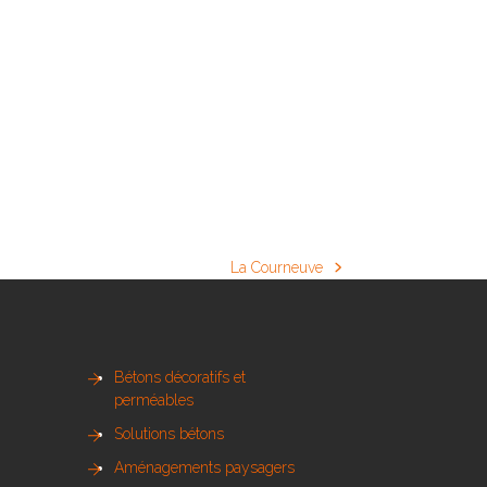
La Courneuve
next
post:
Bétons décoratifs et
perméables
Solutions bétons
Aménagements paysagers