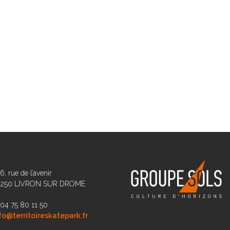
6, rue de l’avenir
6250 LIVRON SUR DROME
 04 75 80 11 50
fo@territoireskatepark.fr