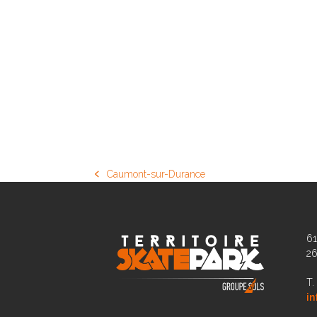
Caumont-sur-Durance
previous
post:
61
2
T.
in