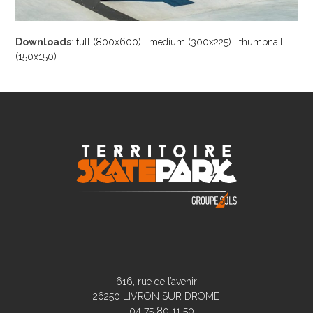
Downloads
:
full (800x600)
|
medium (300x225)
|
thumbnail
(150x150)
616, rue de l’avenir
26250 LIVRON SUR DROME
T. 04 75 80 11 50